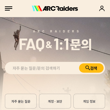
ARC RAIDERS
FAQ
1:1
문의
&
검색
자주 묻는 질문
계정 · 보안
게임 정보