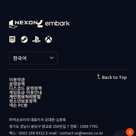
게임 문의
한국어
한국어
Back to Top
이용약관
운영정책
日本語
디스코드 운영정책
게임등급 이용안내
개인정보처리방침
청소년보호정책
넥슨 PC방
㈜넥슨코리아 대표이사 강대현·김정욱
경기도 성남시 분당구 판교로 256번길 7
전화 : 1588-7701
0
팩스 : 0502-258-8322
E-mail : contact-us@nexon.co.kr