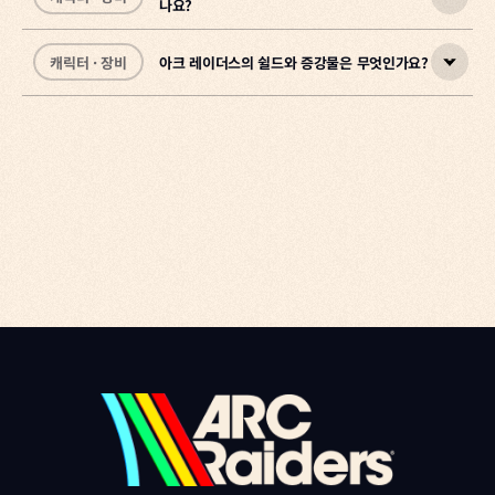
나요?
• 가장 기본적인 방법은 게임을 플레이해 레벨을 올리는 것으로,
네, 레이더의 외형은 자유롭게 커스터마이징할 수 있습니다.
레벨
업 보상
으로 받을 수 있습니다.
• 또한 스페란자의
얼굴, 얼굴 스타일, 헤어 스타일, 체형을 선택할 수 있으며,
상인 퀘스트
를 완료하거나, 지상에서 챌린지를 달
캐릭터 · 장비
아크 레이더스의 쉴드와 증강물은 무엇인가요?
성해 얻은
다양한 색상 옵션과 세부 설정이 가능한 꾸미기 아이템으로 자신만의
아크 레이더스에는 자동 소총·산탄총·에너지 무기 등 다양한 무기와,
평판 점수로 레이더 덱 보상을 해금
할 수도 있습니다.
• 특정 아이템은
스타일을 연출할 수 있습니다.
지상 탐험에 유용한 여러 가젯이 준비되어 있습니다.
인게임 스토어
에서 직접 구매할 수 있습니다.
• 획득한 아이템으로 외형과 장비를 꾸미거나, 닭 친구 꼬꼬에게 코스
게임 문의
튬을 입힐 수도 있습니다.
• 래틀러 같은 자동 소총, 불카노 같은 근거리 산탄총, 이퀄라이저 같
쉴드
와
증강물
은 플레이스타일을 더욱 세밀하게 커스터마이징할 수 있
은 에너지
는 두 가지 아이템입니다.
무기
까지 폭넓은 선택이 가능합니다.
게임 문의
•
빠르고 가볍게 움직이기 위해 휴대 용량을 줄일 수도 있고, 더 많은 가
부착물
을 장착하거나 작업장에서 무기를 업그레이드해 성능을 강화
할 수 있습니다.
젯과 탄약을 위해 공격 능력을 높일 수도 있으며, 중량 실드로 방어에
•
집중할 수도 있습니다.
가젯
은 지상에서 유용한 도구들입니다. 유인 수류탄, 집라인, 지뢰,
문 차단기, 수류탄, 붕대 등 다양한 가젯이 있으며, 일부는 지상에서 획
게임 문의
득할 수 있지만 대부분은 미리 준비해 가는 것을 권장합니다.