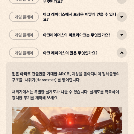
무엇인가요?
당신은 지하 도시 스페란자(Speranza)의 레이더로서, 위험이 도사리
아크 레이더스는
혼자 플레이하거나, 최대 3명으로 구성된 스쿼드로
는 지상으로 올라가 자원을 수집하고 임무를 수행합니다.
함께 플레이할 수 있습니다.
그 과정에서 다른 레이더와 협력하거나 경쟁하며, 정체불명의 기계 세
매치메이킹은 스쿼드는 스쿼드끼리, 솔로는 솔로끼리 우선적으로 매칭
아크 레이더스에서 보상은 어떻게 얻을 수 있나
게임 플레이
요?
력 ARC와 맞설 수도 있습니다.
됩니다.
레이더 레벨은 지상에서 다양한 활동으로 경험치(XP)를 모아 올리는
성장 단계이며, 레벨이 오를 때마다 스킬 포인트를 획득합니다.
이러한 위험과 보상의 균형 속에서 생존하고 성장하는 과정이 바로
게임 플레이
아크레이더스의 마트리아크는 무엇인가요?
ARC Raiders의 핵심 플레이 경험입니다.
• 스킬 포인트를 사용해 새로운 스킬과 능력을 배울 수 있습니다.
게임을 플레이하면서 챌린지를 달성하면
평판 점수
를 얻고, 이 점수
• 기동성, 잠행, 휴대 용량 등 자신만의 플레이 스타일에 맞춰 능력을
로
레이더 덱의 보상을 잠금 해제
할 수 있습니다.
강화할 수 있습니다.
게임 플레이
아크 레이더스의 퀸은 무엇인가요?
• 지상에서 완료할 수 있는 작은 목표(예: 와스프 5마리 파괴)를 달성
마트리아크는
수많은 위협적인 ARC를 소환하고, 다양한 원거리 공격
게임 문의
하면 평판 점수가 지급됩니다.
을 구사하는 거대 ARC
입니다.
• 평판 점수는 레이더 덱의 보상 해금에 사용됩니다.
• 레이더 덱은 진행형 보상 시스템으로, 보상을 해금할수록 새로운 단
레이더들과 협력하여 마트리아크의 실드를 파괴하고 전설 아이템을 획
퀸은 아파트 건물만큼 거대한 ARC
로, 지상을 돌아다니며 정체불명의
계가 열립니다.
득해 보세요.
구조물 ‘채취기(Harvester)’를 방어합니다.
게임 문의
게임 문의
채취기에서는 특별한 설계도가 나올 수 있습니다. 설계도를 획득하여
강력한 무기를 제작해 보세요.
게임 문의