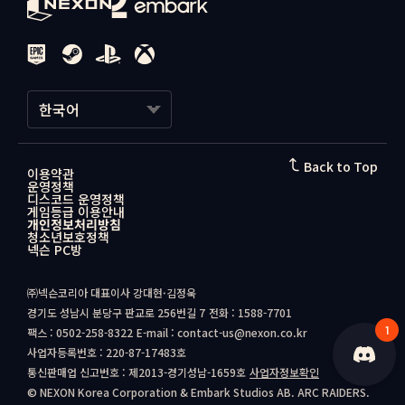
인할 수 있습니다. 원하는 플레이어를 선택하고 [친구 요청 보내기]를
픈 마이크 또는 눌러서 말하기 중 원하는 방식을 설정할 수 있습니다.
혜택 및 보너스
누릅니다.
근접 음성 채팅도 동일한 방식으로 설정할 수 있습니다. 근접 음성 채
원정을 완료하면 계정 전체에 적용되는 지속적인 혜택을 받게 됩니다.
팅을 사용하면 스쿼드 외 레이더와도 대화할 수 있어, 다른 레이더를
• 각 원정 완료 시 제공되는 고유 꾸미기 보상
설득해 협력자로 만들 수 있습니다.
• 다음 원정 주기 동안 적용되는 계정 버프 (연속 완료 시 일정 한도까
스쿼드 구성하기
지 점차 강화)
레이더 보이스 (베타)
한국어
친구를 파티에 초대하기
레이드 중 목소리를 다르게 바꾸고 싶으신가요? 레이더 보이스를 사용
게임 문의
기존 친구든 새로 사귄 친구든, 함께 플레이하려면 라운드 시작 전에
하면 음성 채팅에서 본인 목소리가 들리는 방식을 변경할 수 있습니다.
파티에 초대해야 합니다.
더 낮게 또는 더 밝게 등 원하는 분위기에 맞게 조정할 수 있습니다.
한국어
Back to Top
이용약관
운영정책
1. 로비 화면에서 플레이 위젯 상단에 있는 + 아이콘을 선택합니다.
레이더 보이스는 파티 음성 채팅과 근접 음성 채팅 모두에 적용하거나,
日本語
디스코드 운영정책
2. 초대할 친구 또는 최근 플레이어를 선택합니다.
근접 음성 채팅에만 적용할 수도 있습니다.
게임등급 이용안내
3. 상대에게 파티 초대가 전송되며, 수락하면 파티에 합류합니다.
개인정보처리방침
청소년보호정책
레이더 보이스 활성화 방법:
넥슨 PC방
라운드에서 만난 레이더와 스쿼드 구성하기
1. 설정 메뉴를 엽니다.
지상에서 만난 레이더와 다시 팀을 이루고 싶을 때가 있습니다. 친구로
2. 오디오 항목으로 이동합니다.
㈜넥슨코리아 대표이사 강대현·김정욱
추가하지 않고도 바로 파티에 초대할 수 있습니다.
3. 레이더 보이스 (베타)를 선택합니다.
경기도 성남시 분당구 판교로 256번길 7
전화 : 1588-7701
4. 원하는 음성 설정을 고른 뒤 저장합니다.
1
1. 로비 화면 오른쪽 하단의 소셜 버튼을 선택합니다.
팩스 : 0502-258-8322
E-mail : contact-us@nexon.co.kr
2. [최근] 항목으로 이동하여 방금 함께 플레이한 플레이어 목록을 확
이제 본인 스타일에 맞는 목소리로 다음 모험을 떠날 준비가 되었습니
사업자등록번호 : 220-87-17483호
인합니다.
다.
통신판매업 신고번호 : 제2013-경기성남-1659호
사업자정보확인
3. 함께할 레이더를 선택하고 [파티 초대]를 선택합니다.
© NEXON Korea Corporation & Embark Studios AB. ARC RAIDERS.
게임 문의