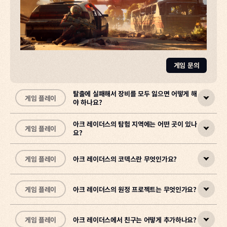
게임 문의
게임 문의
탈출에 실패해서 장비를 모두 잃으면 어떻게 해
게임 플레이
야 하나요?
아크 레이더스의 탐험 지역에는 어떤 곳이 있나
게임 플레이
요?
스페란자에서 제공하는
무료 로드아웃
을 이용하거나, 아이템을 모아주
는
닭 친구 꼬꼬
의 도움을 받아 다시 시작할 수 있습니다.
게임 플레이
아크 레이더스의 코덱스란 무엇인가요?
꼬꼬는 레이더의 신뢰할 수 있는 동료로, 아이템을 수집하는 습관을 가
탐험 지역은 통칭 '
러스트 벨트
'라 불리며, 댐 전장·파묻힌 도시·우주 기
지고 있습니다.
지·블루 게이트, 스텔라 몬티스, 갈라진 물결 등 6개의 주요 지역과 전
훈련시키거나 꾸미기 아이템을 입혀 감사의 마음을 표현해 보세요.
장이 존재합니다.
게임 플레이
아크 레이더스의 원정 프로젝트는 무엇인가요?
코덱스는 레이더가 게임 세계를 탐험하며 경험한 ARC, 러스트 벨트의
•
다양한 장소, 만나는 인물들의 정보를 수집·기록하는
댐 전장:
숲, 늪, 연구시설, 아파트 건물
백과사전(도감)
•
시스템
파묻힌 도시:
입니다.
모래에 덮인 붕괴된 도시
게임 플레이
아크 레이더스에서 친구는 어떻게 추가하나요?
•
원정 프로젝트는 20레벨 도달 시 해제되는 기능으로, 진행도를 초기화
우주 기지:
낡은 발사 기지