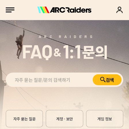
ARC RAIDERS
FAQ
1:1
문의
&
검색
자주 묻는 질문
계정 · 보안
게임 정보