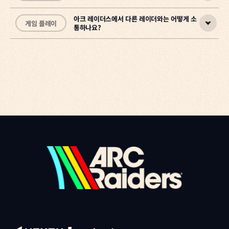
•
게임을 진행할수록 더 많은 항목이 잠금 해제되며,
하고 새롭게 시작하는 시점을 스스로 선택할 수 있는 시스템입니다.
블루 게이트
: 산악 지대, 터널, 마을, 지하 시설
레이더의 경험이 쌓
•
일수록 새로운 정보가 계속 추가
스텔라 몬티스:
연구시설, 엑소더스
됩니다.
아크 레이더스에서 다른 레이더와는 어떻게 소
게임 플레이
통하나요?
•
강제로 진행되는 초기화가 아니라 새로운 여정을 언제 시작할지 직접
친구 추가하기
갈라진 물결:
해안 지대, 항구
게임 문의
결정하는 구조이며, 일부 보상과 장기 진행 요소는 유지하면서 깔끔하
게 다시 시작할 수 있습니다.
친구 목록에 친구 추가하기
함께 레이드하는 친구가 진정한 친구입니다. ARC Raiders는
레이더들과 소통하는 방법은 여러 가지가 있습니다.
진행 방식
Steam, PlayStation 5, Xbox Series X|S 간 크로스플레이를 지원
각 원정 주기는 8주 동안 진행됩니다. 첫 7주 동안은 자원을 모으고 필
합니다.
게임 문의
요한 단계를 완료하며 원정을 준비하고, 8주 차에는 프로젝트 완료 기
핑 시스템
간이 열려 해당 주 내내 완료할 수 있습니다. 완료 기간 내에 끝내지 못
1. 로비 화면 오른쪽 하단의 소셜 버튼을 선택합니다.
스쿼드로 플레이할 때 핑 시스템을 사용해 오브젝트, 위치, ARC, 다른
해도 다음 완료 기간까지 계속 진행할 수 있습니다.
2. 친구 탭에서 메뉴 오른쪽 상단의 [친구 추가] 버튼을 선택합니다.
플레이어를 표시하고 팀원과 협력할 수 있습니다. 원하는 대상에 커서
3. 텍스트 입력란에 상대방의 Embark ID를 입력하고 [친구 추가]를
를 맞추고 다음 입력을 사용합니다(기본 설정 기준).
초기화되는 항목
선택합니다.
• 레벨, 스킬, 경험치
• PC: 마우스 휠 버튼
• 인벤토리, 보관함 아이템, 제작 진행도
추가된 플레이어는 친구 요청을 받게 됩니다. 요청을 수락하면 그 플레
• PlayStation 및 Xbox: R1 / RT
게임 문의
이어가 친구 목록에 등록됩니다.
유지되는 항목
원한다면 설정에서 입력 방식을 자유롭게 변경할 수 있습니다.
• 꾸미기 아이템 및 구매한 아이템
라운드 종료 후 친구 추가하기
• 레이더 토큰 및 평판 점수
라운드가 끝난 뒤 함께 플레이한 레이더를 친구로 추가하는 방법:
• 레이더 덱 진행도
음성 채팅
• 코덱스 항목 및 잠금 해제된 지도
1. 로비 화면 오른쪽 하단의 소셜 버튼을 선택합니다.
게임 내 음성 채팅을 활성화하려면 설정 > 오디오 > 음성 채팅 > 음성
• 이전 원정에서 획득한 원정 보너스
2. [최근] 항목으로 이동하면 최근 함께 플레이한 플레이어 목록을 확
채팅 활성화를 순서대로 선택합니다. 이곳에서 채팅 모드를 선택해 오