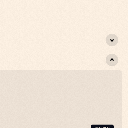
벤트, 아크 레이더스 에디션 할인 판매 등 풍성한 혜택이 기다
해소해드리고자 다음과 같이 FAQ를 준비하였으니 참고해주시