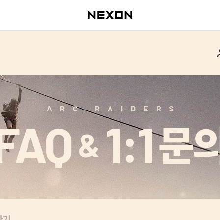
ARC RAIDERS
FAQ
1:1
문
&