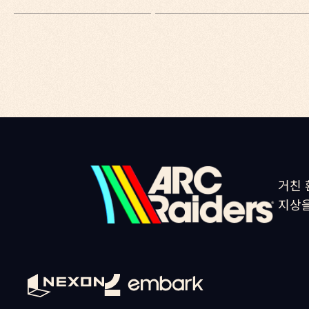
•
NVIDIA GeForce NOW
레이더들은 지상에서의 활동 후 이
Q. 넥슨 홈페이지에서 판매하는 
스팀과 넥슨에서 판매하는 에디션
A
작업장
넥슨 홈페이지를 통해서만 접속이 
아크 레이더스의 최신 소식과 이
작업장에서는 장비와 무기를 업그레
Q. 스팀/넥슨 매치 메이킹이 분
•
Discord
상인
플랫폼에 관계없이 동일한 서버에
•
YouTube
스페란자의 상인들은 커뮤니티의 중
넥슨, 스팀, PlayStation,
•
X (Twitter)
그들은 러스트 벨트의 이야기를 들
• Instagram
다.
Q. 스팀 친구와 함께 플레이 할 
플랫폼에 관계없이 친구와 함께 
앞으로도
공식 홈페이지
와
SNS 
거친 
지상을
Q. 스팀에서 플레이 한 진척도가
게임 진행 상황은
Embark ID
를
스팀과 넥슨 모두 동일한 Embar
Q. PC방에서 무료 플레이 할 수
PC방 무료 플레이는 ARC Rai