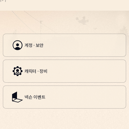
계정 · 보안
캐릭터 · 장비
넥슨 이벤트