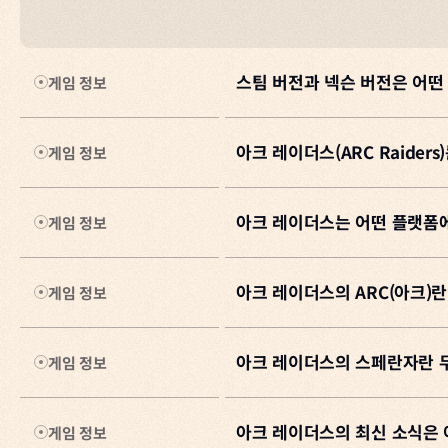
아크 레이더스 넥슨 서비스 
스팀 버전과 넥슨 버전은 어떤
게임 정보
Q. 사전예약을 철회할 수 있나요
고객센터
를 통해 철회를 요청하실
아크 레이더스(ARC Raider
같은 넥슨 ID로 다른 번호로 재
게임 정보
A
차이가 없습니다. 넥슨에서 서비스하
Q. 스팀에서 이미 구매했는데, 넥
넥슨ID와 Embark ID를 연동
아크 레이더스는 어떤 플랫폼에
게임 정보
A
스팀 플랫폼에서 구매하여 이미 
아크 레이더스(ARC Raiders
Embark 홈페이지에서 넥슨 ID
※ 크로스 프로그레션: Steam,
⚠️단, 연동한 넥슨 ID로 플레
현재 우리가 알고 있는 세계는 거
아크 레이더스의 ARC(아크)
게임 정보
A
아크 레이더스는 Steam, Epic Gam
정체불명의 기계 '아크(Arc)'
[Embark ID 연동하기]
•
Steam Store
여러분은
레이더(Raiders)
가 되
아크 레이더스의 스페란자란 
게임 정보
A
ARC(아크)는
세상을 황폐화시킨 
•
Epic Games Store
Q. 넥슨 홈페이지에서 에디션(패
홀로 또는 동료와 함께 잃어버린 
작은 거미형 틱과 정찰용 스니치부
•
PlayStation Store
넥슨 홈페이지에서 구매한 에디션
•
Microsoft Store
스팀 플랫폼에서 접속하여 플레이
아크 레이더스의 최신 소식은 
게임 정보
A
스페란자
는 지상의 ARC 위협을 