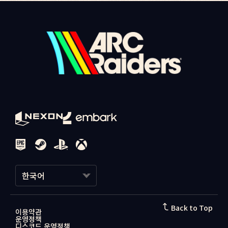
※ 당일 미션 보상을 수령하지 않으면 00:00 초기화 시 소멸됩니다.
아니요, 받을 수 없습니다.
반드시 당일 내에 수령해주세요.
자택 등 일반 환경에서는 PC방 프리미엄 혜택이 적용되지 않습니다.
가까운 넥슨 PC방에서 접속해주세요.
Q. 미션 보상을 수령했는데 게임 내 아이템이 보이지 않아요.
이벤트 페이지에서 보상 버튼을 클릭했지만
[
넥슨 PC방 찾기
]
게임 내 수신함
에서 아이
템이 보이지 않는 경우는
게임 재접속 또는 레이드 완료 후 스페란자로
복귀
Q. PC방 프리미엄 혜택이 적용되지 않아요.
하면 수신함에서 확인할 수 있습니다.
방문하신 PC방의 네트워크 환경에 따라 PC방 프리미엄 혜택이 적용되
위와 같은 조치 이후에도 여전히 아이템이 보이지 않는다면 넥슨 고객
기까지 최대 10분이 소요될 수 있습니다.
센터로 문의해주세요.
재접속 이후에도 동일한 현상이 지속된다면 번거로우시더라도 아래의
[넥슨 고객센터]
문의하기 버튼을 클릭해주세요.
1:1 문의
Q. PC방 이벤트에 참여하려면 어떻게 해야 하나요?
넥슨 가맹 PC방에 방문하면 무료로 ARC Raiders를 플레이 할 수 있
습니다.
넥슨ID로 게임에 접속하고, 아래의 이벤트 페이지에서 상세한 내용을
한국어
확인해보세요.
[
넥슨 PC방 찾기
]
한국어
Back to Top
[
꼬꼬의 PC방 보급 미션 이벤트 페이지
]
이용약관
운영정책
日本語
디스코드 운영정책