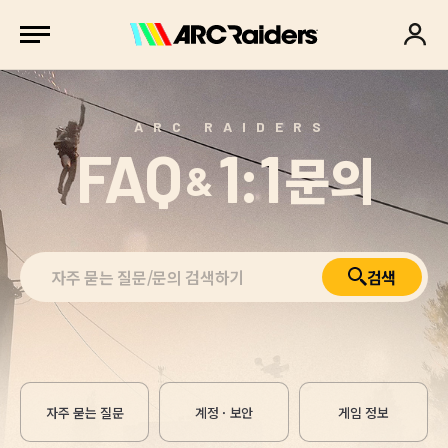
ARC RAIDERS
FAQ
1:1
문의
&
검색
자주 묻는 질문
계정 · 보안
게임 정보