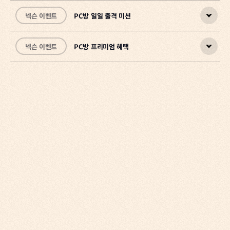
넥슨 이벤트
PC방 일일 출격 미션
넥슨 이벤트
PC방 프리미엄 혜택
Q. PC방 일일 출격 미션은 어떻게 참여하나요?
넥슨 가맹 PC방에서 ARC Raiders를 실행하면 미션이 자동으로 시작
됩니다. 아래 순서로 미션을 달성하고 각 단계의 보상을 수령해주세요.
① PC방에서 아크 레이더스 접속 → 붕대 x3, 실드 충전기 x3
Q. PC방 프리미엄 혜택은 무엇인가요?
② 1시간 플레이 → 레이더 해치 열쇠 x1
넥슨 가맹 PC방에 방문하시면 아래의 프리미엄 혜택을 경험할 수 있습
③ 2시간 플레이 → 노획 마크1 x1, 경량 실드 x1, 래틀러 IV x1
니다.
※ 미션 조건은 PC방에서 달성해야 하지만, 보상 수령은 다른 환경에
• ARC Raiders 무료 플레이 (넥슨ID로 접속)
서도 가능합니다.
• 10% 추가 경험치
• 꼬꼬 재료 10% 부스트
Q. PC방에서 플레이했는데 미션 시간이 인식되지 않아요.
PC방 인식에는 최대 10분이 소요될 수 있습니다. 접속 후 잠시 기다린
가까운 넥슨 PC방에서 접속하셔서 PC방 프리미엄 혜택 받고, PC방 이
뒤 다시 확인해주세요. 게임을 종료하거나 연결이 끊긴 경우 플레이 시
벤트도 참여해보세요.
간이 정확하게 집계되지 않을 수 있습니다.
[
넥슨 PC방 찾기
]
Q. 일일 출격 미션 보상은 매일 초기화되나요?
[
꼬꼬의 PC방 보급 미션 이벤트 페이지
]
일일 출격 미션 보상은 매일 00:00에 초기화됩니다. 이전 날 미션을 완
료하지 못했더라도 다음 날 새롭게 참여할 수 있습니다.
Q. 집에서도 PC방 프리미엄 혜택이 적용되나요?