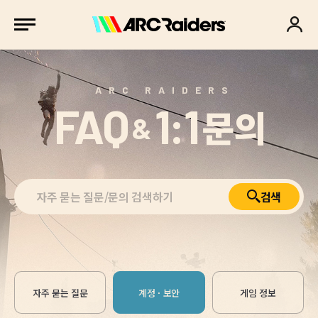
ARC RAIDERS
FAQ
1:1
문의
&
검색
자주 묻는 질문
계정 · 보안
게임 정보