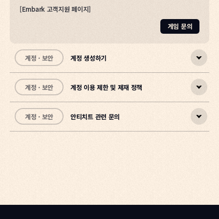
2. 기존에 연동된 플랫폼 선택
[
Embark 고객지원 페이지
]
게임 문의
계정 · 보안
계정 생성하기
계정 · 보안
계정 이용 제한 및 제재 정책
⚠️ 신규 계정 생성
게임을 시작할 준비가 되었나요, 레이더?
1. 해당 버튼을 클릭하면, 계정 생성 및 약관 동의 과정을 진행할 수 있
좋습니다. 하지만 ARC Raiders를 플레이하기 위해서는 먼저
습니다.
Embark ID가 필요합니다.
계정 · 보안
안티치트 관련 문의
저희는 모두가 즐겁고 공정한 환경에서 플레이할 수 있도록 최선을 다
Embark ID는 장비, 진행 상황, 꾸미기 아이템을 저장하며, 이를 통해
하고 있습니다.
Steam, PlayStation 5, Xbox Series X|S 같은 콘솔 플랫폼을 변
계정에 제재 조치가 적용된 이유가 궁금하시다면, 이 안내문을 통해 관
경하더라도 진행 상황을 잃지 않고 그대로 이어서 플레이할 수 있습니
련 정책에 대해 확인하실 수 있습니다.
아래는 안티치트와 관련해 자주 접수되는 문의에 대한 답변입니다.
다.
내 계정이 제재된 이유는 무엇인가요?
오버레이나 게임 보조 프로그램 사용은 가능한가요?
또한 위 플랫폼을 사용하는 친구들과 언제든 함께 플레이할 수 있습니
계정이 이용규칙 또는 서비스 약관을 위반한 경우 제재될 수 있습니다.
게임 플레이에 간섭하지 않거나 불공정한 이점을 제공하지 않는 경우
다.
만약 오류로 인해 차단되었다고 생각하신다면, 조사에 필요한 정보를
에만 가능합니다.
포함하여
특정 프로그램이 허용되는지 확신할 수 없다면
고객지원팀
으로 문의해주시기 바랍니다.
고객지원팀
으로 문의해
Embark ID 생성은 게임을 처음 실행할 때 표시되는 안내를 따라 진행
주시기 바랍니다.