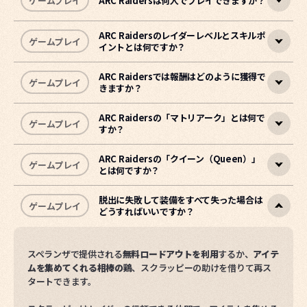
ゲームプレイ
ARC Raidersは何人でプレイできますか？
ARC Raidersは、
地上に上がって資源を収集
し、
戦利品を持った
まま脱出地点へたどり着いて帰還
することが核となるゲームで
す。
ARC Raidersのレイダーレベルとスキルポ
ゲームプレイ
イントとは何ですか？
ARC Raidersは一人でプレイすることも、最大3人で構成された
あなたは地下都市スペランザ（Speranza）のレイダーとして、
チームで一緒にプレイすることもできます。
危険が潜む地上へ赴き、資源を収集して任務を遂行します。その
ARC Raidersでは報酬はどのように獲得で
ゲームプレイ
きますか？
過程で他のレイダーと協力したり競い合ったりし、正体不明の機
マッチメイキングは、チーム同士やソロ同士の対戦を優先しま
レイダーレベルは、地上でのさまざまな活動を通じて経験値
械勢力ARCと対峙することもあります。
す。
（XP）を集めて上げていく成長段階で、レベルが上がるたびに
スキルポイントを獲得します。
ARC Raidersの「マトリアーク」とは何で
ゲームプレイ
すか？
目標は戦利品を持って生き延びること。
ゲームをプレイしてチャレンジを達成すると、
このリスクと報酬のバ
クレド
を獲得でき
ランスの中で生き延び、成長していく循環こそが、ARC Raiders
- スキルポイントを使って新しいスキルや能力を習得できます。
ます。
の核心的なゲーム体験です。
- 機動性、ステルス、携行量など、自分だけのプレイスタイルに
獲得したクレドで
レイダーデッキの報酬を開放
できます。
ARC Raidersの「クイーン（Queen）」
ゲームプレイ
とは何ですか？
合わせて能力を強化できます。
マトリアークは、
数多くの脅威となるARCを召喚し、さまざまな
• 上層で達成できる小さな目標（例：ワスプを5体撃破）をクリ
遠距離攻撃を繰り出す巨大なARC
です。
ゲームのお問い合わせ
アすると、クレドが付与されます。
脱出に失敗して装備をすべて失った場合は
ゲームプレイ
どうすればいいですか？
• クレドはレイダーデッキの報酬開放に使用されます。
他のレイダーたちと協力してマトリアークのシールドを破壊し、
クイーンは、
アパートの建物ほど巨大なARC
で、地上を徘徊しな
• レイダーデッキは進行型の報酬システムで、報酬を開放するほ
レジェンダリーアイテムを手に入れましょう。
がら正体不明の構造物「ハーベスター」を防衛します。
ど、より多くの段階と報酬が解放されます。
ゲームのお問い合わせ
ハーベスターからは特別な設計図が入手できることがあります。
スペランザで提供される
無料ロードアウトを利用
するか、
アイテ
ゲームのお問い合わせ
設計図を手に入れて、強力な武器を製作してみましょう。
ムを集めてくれる相棒の鶏
、スクラッピーの助けを借りて再ス
タートできます。
ゲームのお問い合わせ