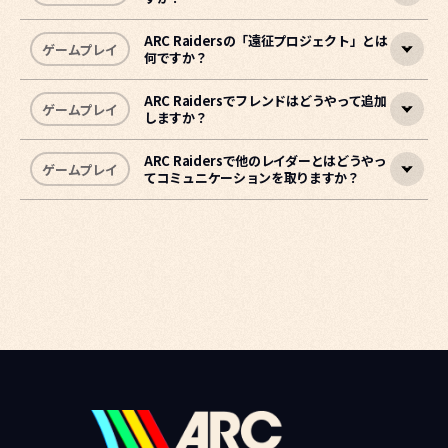
埋もれた街、宇宙港、ブルーゲート、ステラ・モンティス、リブ
ン・タイズなど6つの主要エリア（マップ）が存在します。
ARC Raidersの「遠征プロジェクト」とは
ゲームプレイ
何ですか？
コーデックスは、
レイダーがゲーム世界を探索する中で経験した
• ダム戦場：
ARC、ラストベルトのさまざまな場所、出会った人物の情報を収
森、沼、研究施設、アパート群
• 埋もれた街：
集・
記録する図鑑システム
砂に覆われた崩壊都市
です。
ARC Raidersでフレンドはどうやって追加
ゲームプレイ
しますか？
• 宇宙港：
遠征プロジェクトは、
老朽化した発射施設
レベル20到達時にアンロック
される機能
• ブルーゲート：
ゲームを進めるほど多くの項目が解放され、レイダーの経験が蓄
で、
進行度をリセットして新たにスタートするタイミングを自分
山岳地帯、トンネル、街、地下施設
積されるにつれて新しい情報が追加されていきます。
で選べるシステム
です。
ARC Raidersで他のレイダーとはどうやっ
研究施設、エクソダス
• ステラ・モンティス
：
ゲームプレイ
てコミュニケーションを取りますか？
フレンド追加
•
リブン・タイズ：
沿岸地帯、港
ゲームのお問い合わせ
強制的にリセットされるのではなく、新しい旅をいつ始めるか
を自分で決められる仕組みで、一部の報酬や長期進行要素を維持
フレンドリストにフレンドを追加する
したまますっきりと再スタートできます。
一緒にレイドするフレンドは、ずっと一緒。嬉しいことに、ARC
他のレイダーとコミュニケーションを取る方法はいくつか用意さ
RaidersではSteam・PlayStation 5・Xbox Series X|S 間のク
れています。
**進行方式**
ロスプレイに対応しています。
各遠征サイクルは8週間で進行します。最初の7週間は資源を集
めて必要な段階を達成し遠征の準備を進め、8週目にはプロジェ
1. ロビー画面右下にある「ソーシャル」ボタンを選択します。
ピングシステム
クト完了期間が開かれ、その週内であればいつでも完了できま
2. 「フレンド」タブを開き、メニュー右上にある「フレンドを
チームでプレイする際は、ピングシステムを使ってオブジェクト
す。完了期間内に終えられなくても、次の完了期間まで継続して
追加」ボタンを選択します。
や場所、ARC、他のプレイヤーをマークし、チームメイトと連携
進めることができます。
3. テキスト入力欄に相手のEmbark IDを入力し、「フレンドを
できます。マークしたい対象にカーソルを合わせ、以下の操作を
追加」を押します。
行います（デフォルト設定）。
リセットされる項目
ゲームのお問い合わせ
- レベル、スキル、経験値
追加したプレイヤーにはフレンドリクエストが送信されます。相
• PC：マウスホイールボタン