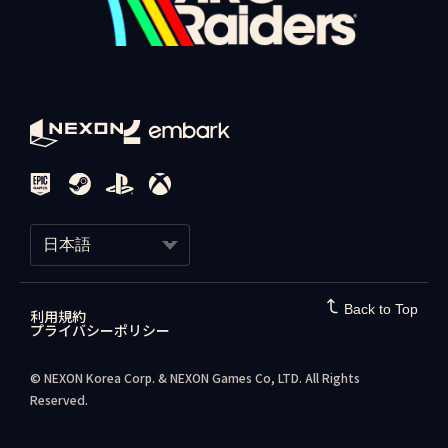
- インベントリ、保管庫のアイテム、製作進行度
手がリクエストを承認すると、そのプレイヤーはあなたのフレン
• PlayStation / Xbox：R1 / RT
ドリストに登録されます。
維持される項目
設定メニューから入力方法を変更することもできます。
- コスメティックアイテムおよび購入済みアイテム
ラウンド後にフレンドを追加する
- レイダートークンおよびクレド
ラウンド終了後に仲間のレイダーをフレンドリストに追加するに
- レイダーデッキの進行度
は：
ボイスチャット
- コーデックスの項目およびアンロック済みのマップ
ゲーム内ボイスチャットを有効にするには、「設定 > オーディオ
- 過去の遠征で獲得した遠征ボーナス
1. ロビー画面右下の「ソーシャル」ボタンを選択します。
> ボイスチャット > ボイスチャットを有効化」の順に選択しま
2. 「最新」タブに移動すると、直近で一緒にプレイしたプレイ
す。ここでマイクモードを選択し、「オープンマイク」または
特典とボーナス
ヤーの一覧が表示されます。追加したいプレイヤーを選択し、
「プッシュ・トゥ・トーク」のいずれかに設定できます。近接ボ
遠征を完了すると、アカウント全体に適用される継続的な特典を
「フレンド申請を送る」を押します。
イスチャットも同様の設定が可能です。近接ボイスチャットを使
受け取れます。
用すると、チーム外のレイダーとも会話でき、他のレイダーを説
日本語
- 各遠征完了時に提供される専用コスメティック報酬
得して協力者にすることができます。
- 次の遠征サイクル中に適用されるアカウントバフ（連続完了す
チームを組む（パーティ招待）
ると一定の上限まで段階的に強化）
レイダーボイス（ベータ）
한국어
Back to Top
フレンドをパーティに招待する
レイド中に自分の声を変えてみたいですか？レイダーボイスを使
利用規約
ゲームのお問い合わせ
プライバシーポリシー
以前からのフレンドでも、新しく出会ったフレンドでも、一緒
用すると、ボイスチャットで他のレイダーに聞こえる自分の声を
日本語
にプレイするにはラウンド開始前にパーティへ招待する必要があ
変更できます。より低くしたり、より明るくしたりと、好みに合
ります。
わせて調整可能です。
© NEXON Korea Corp. & NEXON Games Co, LTD. All Rights
Reserved.
1. ロビー画面で、「プレイ」ウィジェットの上にある「＋」アイ
レイダーボイスは、パーティボイスチャットと近接ボイスチャッ
コンを選択します。
トの両方に適用することも、状況に応じて近接ボイスチャット