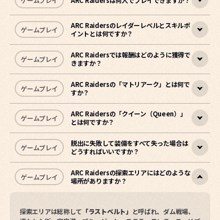
ゲームプレイ
ARC Raidersは何人でプレイできますか？
ARC Raidersは、
地上に上がって資源を収集
し、
戦利品を持った
まま脱出地点へたどり着いて帰還
することが核となるゲームで
す。
ARC Raidersのレイダーレベルとスキルポ
ゲームプレイ
イントとは何ですか？
ARC Raidersは一人でプレイすることも、最大3人で構成された
あなたは地下都市スペランザ（Speranza）のレイダーとして、
チームで一緒にプレイすることもできます。
危険が潜む地上へ赴き、資源を収集して任務を遂行します。その
ARC Raidersでは報酬はどのように獲得で
ゲームプレイ
きますか？
過程で他のレイダーと協力したり競い合ったりし、正体不明の機
マッチメイキングは、チーム同士やソロ同士の対戦を優先しま
レイダーレベルは、地上でのさまざまな活動を通じて経験値
械勢力ARCと対峙することもあります。
す。
（XP）を集めて上げていく成長段階で、レベルが上がるたびに
スキルポイントを獲得します。
ARC Raidersの「マトリアーク」とは何で
ゲームプレイ
すか？
目標は戦利品を持って生き延びること。
ゲームをプレイしてチャレンジを達成すると、
このリスクと報酬のバ
クレド
を獲得でき
ランスの中で生き延び、成長していく循環こそが、ARC Raiders
- スキルポイントを使って新しいスキルや能力を習得できます。
ます。
の核心的なゲーム体験です。
- 機動性、ステルス、携行量など、自分だけのプレイスタイルに
獲得したクレドで
レイダーデッキの報酬を開放
できます。
ARC Raidersの「クイーン（Queen）」
ゲームプレイ
とは何ですか？
合わせて能力を強化できます。
マトリアークは、
数多くの脅威となるARCを召喚し、さまざまな
• 上層で達成できる小さな目標（例：ワスプを5体撃破）をクリ
遠距離攻撃を繰り出す巨大なARC
です。
ゲームのお問い合わせ
アすると、クレドが付与されます。
脱出に失敗して装備をすべて失った場合は
ゲームプレイ
どうすればいいですか？
• クレドはレイダーデッキの報酬開放に使用されます。
他のレイダーたちと協力してマトリアークのシールドを破壊し、
クイーンは、
アパートの建物ほど巨大なARC
で、地上を徘徊しな
• レイダーデッキは進行型の報酬システムで、報酬を開放するほ
レジェンダリーアイテムを手に入れましょう。
がら正体不明の構造物「ハーベスター」を防衛します。
ど、より多くの段階と報酬が解放されます。
ARC Raidersの探索エリアにはどのような
ゲームプレイ
ゲームのお問い合わせ
場所がありますか？
ハーベスターからは特別な設計図が入手できることがあります。
スペランザで提供される
無料ロードアウトを利用
するか、
アイテ
ゲームのお問い合わせ
設計図を手に入れて、強力な武器を製作してみましょう。
ムを集めてくれる相棒の鶏
、スクラッピーの助けを借りて再ス
タートできます。
ゲームのお問い合わせ
探索エリアは総称して
「ラストベルト」
と呼ばれ、ダム戦場、