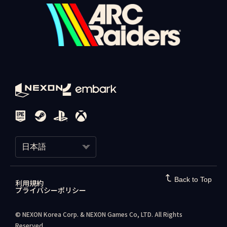
リセットされる項目
- レベル、スキル、経験値
追加したプレイヤーにはフレンドリクエストが送信されます。相
• PC：マウスホイールボタン
- インベントリ、保管庫のアイテム、製作進行度
手がリクエストを承認すると、そのプレイヤーはあなたのフレン
• PlayStation / Xbox：R1 / RT
ドリストに登録されます。
維持される項目
設定メニューから入力方法を変更することもできます。
- コスメティックアイテムおよび購入済みアイテム
ラウンド後にフレンドを追加する
- レイダートークンおよびクレド
ラウンド終了後に仲間のレイダーをフレンドリストに追加するに
- レイダーデッキの進行度
は：
ボイスチャット
- コーデックスの項目およびアンロック済みのマップ
ゲーム内ボイスチャットを有効にするには、「設定 > オーディオ
- 過去の遠征で獲得した遠征ボーナス
1. ロビー画面右下の「ソーシャル」ボタンを選択します。
> ボイスチャット > ボイスチャットを有効化」の順に選択しま
2. 「最新」タブに移動すると、直近で一緒にプレイしたプレイ
す。ここでマイクモードを選択し、「オープンマイク」または
特典とボーナス
ヤーの一覧が表示されます。追加したいプレイヤーを選択し、
「プッシュ・トゥ・トーク」のいずれかに設定できます。近接ボ
遠征を完了すると、アカウント全体に適用される継続的な特典を
「フレンド申請を送る」を押します。
イスチャットも同様の設定が可能です。近接ボイスチャットを使
受け取れます。
用すると、チーム外のレイダーとも会話でき、他のレイダーを説
日本語
- 各遠征完了時に提供される専用コスメティック報酬
得して協力者にすることができます。
- 次の遠征サイクル中に適用されるアカウントバフ（連続完了す
チームを組む（パーティ招待）
ると一定の上限まで段階的に強化）
レイダーボイス（ベータ）
한국어
Back to Top
フレンドをパーティに招待する
レイド中に自分の声を変えてみたいですか？レイダーボイスを使
利用規約
ゲームのお問い合わせ
プライバシーポリシー
以前からのフレンドでも、新しく出会ったフレンドでも、一緒
用すると、ボイスチャットで他のレイダーに聞こえる自分の声を
日本語
にプレイするにはラウンド開始前にパーティへ招待する必要があ
変更できます。より低くしたり、より明るくしたりと、好みに合
ります。
わせて調整可能です。
© NEXON Korea Corp. & NEXON Games Co, LTD. All Rights
Reserved.