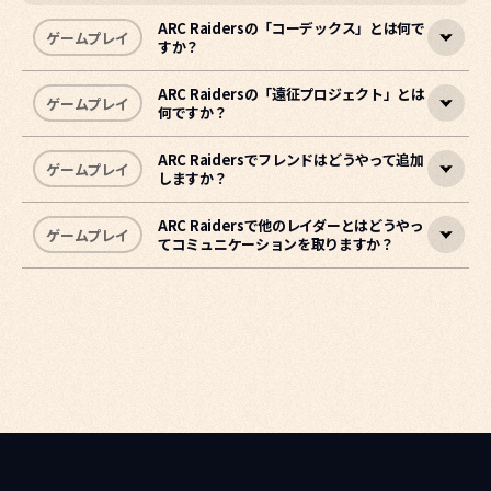
ARC Raidersの「コーデックス」とは何で
ゲームプレイ
すか？
ARC Raidersの「遠征プロジェクト」とは
ゲームプレイ
何ですか？
コーデックスは、
レイダーがゲーム世界を探索する中で経験した
ARC、ラストベルトのさまざまな場所、出会った人物の情報を収
集・
記録する図鑑システム
です。
ARC Raidersでフレンドはどうやって追加
ゲームプレイ
しますか？
遠征プロジェクトは、
レベル20到達時にアンロック
される機能
ゲームを進めるほど多くの項目が解放され、レイダーの経験が蓄
で、
進行度をリセットして新たにスタートするタイミングを自分
積されるにつれて新しい情報が追加されていきます。
で選べるシステム
です。
ARC Raidersで他のレイダーとはどうやっ
ゲームプレイ
てコミュニケーションを取りますか？
フレンド追加
ゲームのお問い合わせ
強制的にリセットされるのではなく、新しい旅をいつ始めるか
を自分で決められる仕組みで、一部の報酬や長期進行要素を維持
フレンドリストにフレンドを追加する
したまますっきりと再スタートできます。
一緒にレイドするフレンドは、ずっと一緒。嬉しいことに、ARC
他のレイダーとコミュニケーションを取る方法はいくつか用意さ
RaidersではSteam・PlayStation 5・Xbox Series X|S 間のク
れています。
**進行方式**
ロスプレイに対応しています。
各遠征サイクルは8週間で進行します。最初の7週間は資源を集
めて必要な段階を達成し遠征の準備を進め、8週目にはプロジェ
1. ロビー画面右下にある「ソーシャル」ボタンを選択します。
ピングシステム
クト完了期間が開かれ、その週内であればいつでも完了できま
2. 「フレンド」タブを開き、メニュー右上にある「フレンドを
チームでプレイする際は、ピングシステムを使ってオブジェクト
す。完了期間内に終えられなくても、次の完了期間まで継続して
追加」ボタンを選択します。
や場所、ARC、他のプレイヤーをマークし、チームメイトと連携
進めることができます。
3. テキスト入力欄に相手のEmbark IDを入力し、「フレンドを
できます。マークしたい対象にカーソルを合わせ、以下の操作を
追加」を押します。
行います（デフォルト設定）。