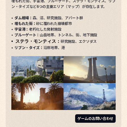
スクラッピーはレイダーの信頼できる仲間で、アイテムを集める
埋もれた街、宇宙港、ブルーゲート、ステラ・モンティス、リブ
習性を持っています。
ン・タイズなど6つの主要エリア（マップ）が存在します。
訓練したりコスメティックを着せて、感謝の気持ちを表すことも
できます。
• ダム戦場：
森、沼、研究施設、アパート群
• 埋もれた街：
砂に覆われた崩壊都市
• 宇宙港：
老朽化した発射施設
• ブルーゲート：
山岳地帯、トンネル、街、地下施設
研究施設、エクソダス
• ステラ・モンティス
：
•
リブン・タイズ：
沿岸地帯、港
ゲームのお問い合わせ
ゲームのお問い合わせ
ゲームのお問い合わせ
ゲームのお問い合わせ