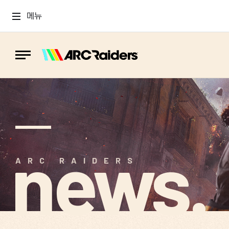
메뉴
news.
ARC RAIDERS