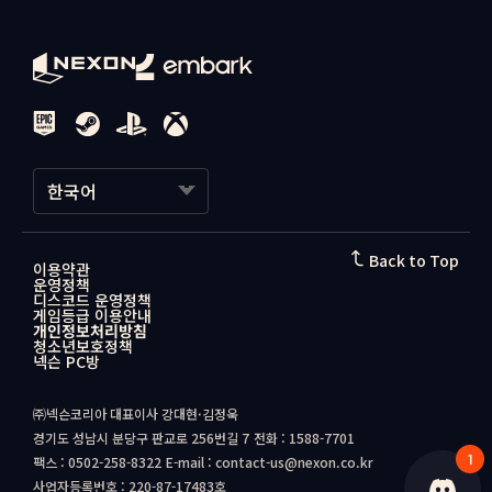
한국어
한국어
Back to Top
이용약관
운영정책
日本語
디스코드 운영정책
게임등급 이용안내
개인정보처리방침
청소년보호정책
넥슨 PC방
㈜넥슨코리아 대표이사 강대현·김정욱
경기도 성남시 분당구 판교로 256번길 7
전화 : 1588-7701
1
팩스 : 0502-258-8322
E-mail : contact-us@nexon.co.kr
사업자등록번호 : 220-87-17483호