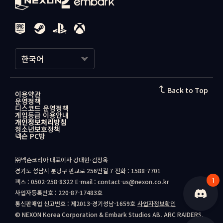
한국어
한국어
Back to Top
이용약관
운영정책
日本語
디스코드 운영정책
게임등급 이용안내
개인정보처리방침
청소년보호정책
넥슨 PC방
㈜넥슨코리아 대표이사 강대현·김정욱
경기도 성남시 분당구 판교로 256번길 7
전화 : 1588-7701
1
팩스 : 0502-258-8322
E-mail : contact-us@nexon.co.kr
사업자등록번호 : 220-87-17483호
통신판매업 신고번호 : 제2013-경기성남-1659호
사업자정보확인
© NEXON Korea Corporation & Embark Studios AB. ARC RAIDERS.