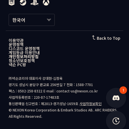
한국어
한국어
Back to Top
이용약관
운영정책
日本語
디스코드 운영정책
게임등급 이용안내
개인정보처리방침
청소년보호정책
넥슨 PC방
㈜넥슨코리아 대표이사 강대현·김정욱
경기도 성남시 분당구 판교로 256번길 7
전화 : 1588-7701
1
팩스 : 0502-258-8322
E-mail : contact-us@nexon.co.kr
사업자등록번호 : 220-87-17483호
통신판매업 신고번호 : 제2013-경기성남-1659호
사업자정보확인
© NEXON Korea Corporation & Embark Studios AB. ARC RAIDERS.
All Rights Reserved.