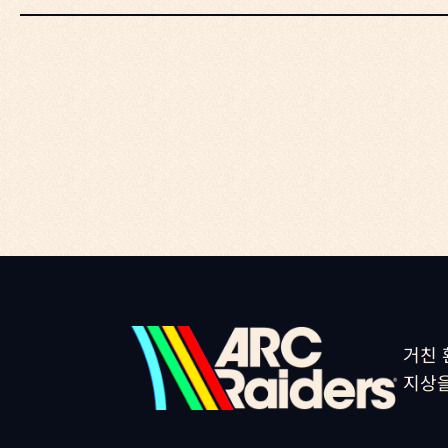
거친 
지상을