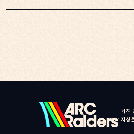
거친 
지상을