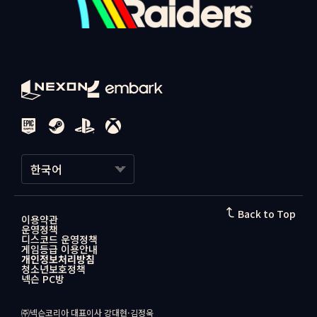
한국어
한국어
Back to Top
이용약관
운영정책
日本語
디스코드 운영정책
게임등급 이용안내
개인정보처리방침
청소년보호정책
넥슨 PC방
㈜넥슨코리아 대표이사 강대현·김정욱