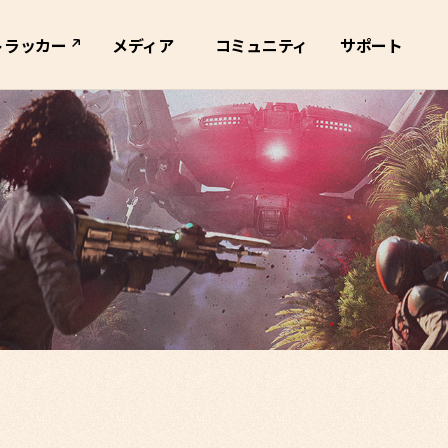
トラッカー
メディア
コミュニティ
サポート
ブマップ
全て
公式SNS
サポートスペック
トレーラー
ライブ配信
FAQ・
1:1お問い合わせ
キービジュアル
スクショ
ー