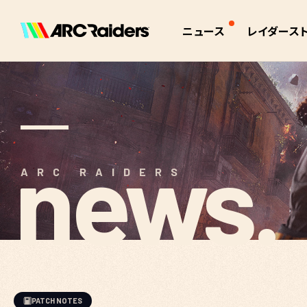
ニュース
レイダース
全て
インタラクティ
お知らせ
アーク
パッチノート
アイテム
イベント
クエスト
作業台
news.
トレーダー
ARC RAIDERS
スキル
イベントタイマ
世界観
PATCH NOTES