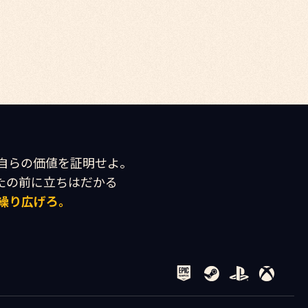
自らの価値を証明せよ。

繰り広げろ。