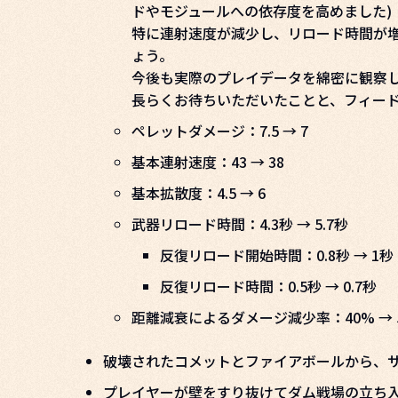
ドやモジュールへの依存度を高めました)
特に連射速度が減少し、リロード時間が
ょう。
今後も実際のプレイデータを綿密に観察
長らくお待ちいただいたことと、フィー
ペレットダメージ：7.5 → 7
基本連射速度：43 → 38
基本拡散度：4.5 → 6
武器リロード時間：4.3秒 → 5.7秒
反復リロード開始時間：0.8秒 → 1秒
反復リロード時間：0.5秒 → 0.7秒
距離減衰によるダメージ減少率：40% → 
破壊されたコメットとファイアボールから、
プレイヤーが壁をすり抜けてダム戦場の立ち