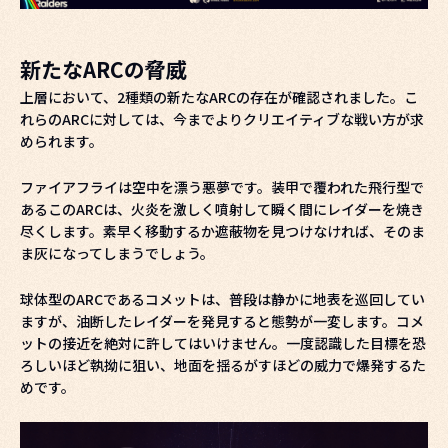
新たなARCの脅威
上層において、2種類の新たなARCの存在が確認されました。こ
れらのARCに対しては、今までよりクリエイティブな戦い方が求
められます。
ファイアフライは空中を漂う悪夢です。装甲で覆われた飛行型で
あるこのARCは、火炎を激しく噴射して瞬く間にレイダーを焼き
尽くします。素早く移動するか遮蔽物を見つけなければ、そのま
ま灰になってしまうでしょう。
球体型のARCであるコメットは、普段は静かに地表を巡回してい
ますが、油断したレイダーを発見すると態勢が一変します。コメ
ットの接近を絶対に許してはいけません。一度認識した目標を恐
ろしいほど執拗に狙い、地面を揺るがすほどの威力で爆発するた
めです。