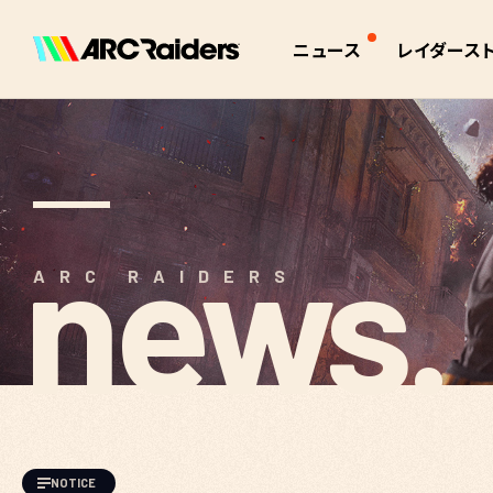
ニュース
レイダース
全て
インタラクティ
お知らせ
アーク
パッチノート
アイテム
イベント
クエスト
作業台
news.
トレーダー
ARC RAIDERS
スキル
イベントタイマ
世界観
NOTICE