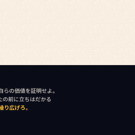
自らの価値を証明せよ。

繰り広げろ。