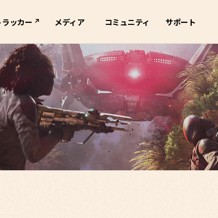
トラッカー
メディア
コミュニティ
サポート
ブマップ
全て
公式SNS
サポートスペック
トレーラー
ライブ配信
FAQ・
1:1お問い合わせ
キービジュアル
スクショ
ー