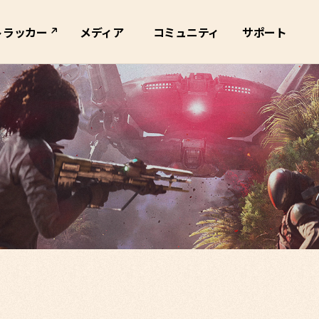
トラッカー
メディア
コミュニティ
サポート
ブマップ
全て
公式SNS
サポートスペック
トレーラー
ライブ配信
FAQ・
1:1お問い合わせ
キービジュアル
スクショ
ー