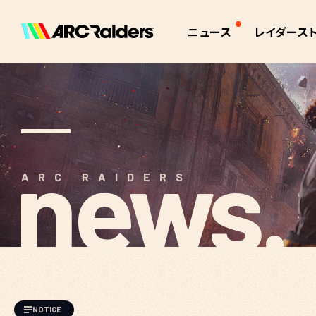
ニュース
レイダース
全て
インタラクティ
お知らせ
アーク
パッチノート
アイテム
イベント
クエスト
作業台
news.
トレーダー
ARC RAIDERS
スキル
イベントタイマ
世界観
NOTICE